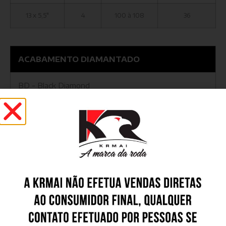
13 x 5,5"
4
100 à 108
36
ACABAMENTO DIAMANTADO
BD - Black Diamond
BG - Black Gloss
GD - Graphite Diamond