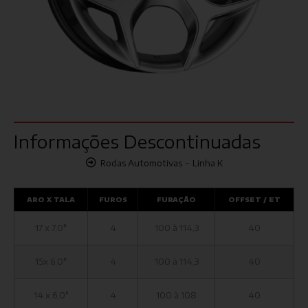
Informações Descontinuadas
-
Rodas Automotivas
Linha K
ARO X TALA
FUROS
FURAÇÃO
OFFSET / ET
17 x 7,0"
4
100 à 114,3
40
15x 6,0"
4
100 à 114,3
40
14 x 6,0"
4
100 à 108
40