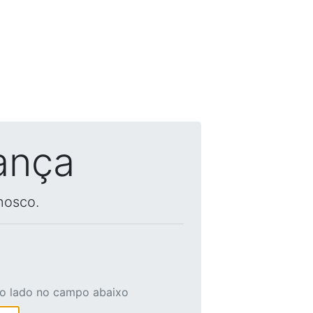
ança
nosco.
ao lado no campo abaixo