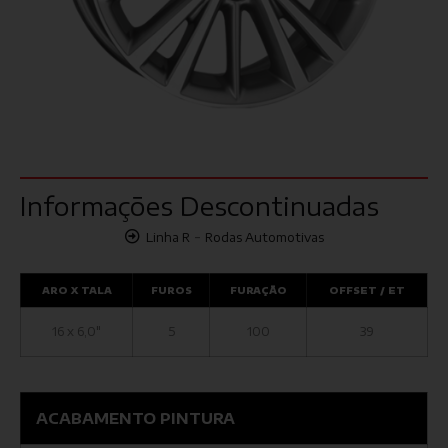
Informações Descontinuadas
-
Linha R
Rodas Automotivas
ARO X TALA
FUROS
FURAÇÃO
OFFSET / ET
16 x 6,0"
5
100
39
ACABAMENTO PINTURA