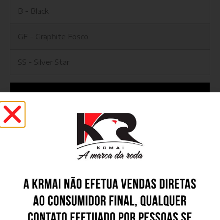
B - Black
GF - Graphite Fosco
SS - Silver Star
ACABAMENTO DIAMANTADO
GD - Graphite Diamond
SD - Silver Diamond