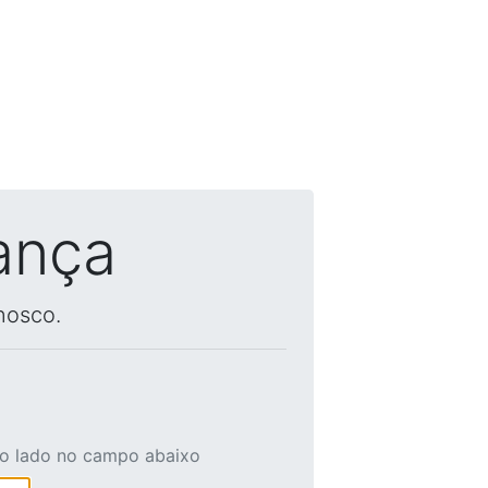
ança
nosco.
ao lado no campo abaixo