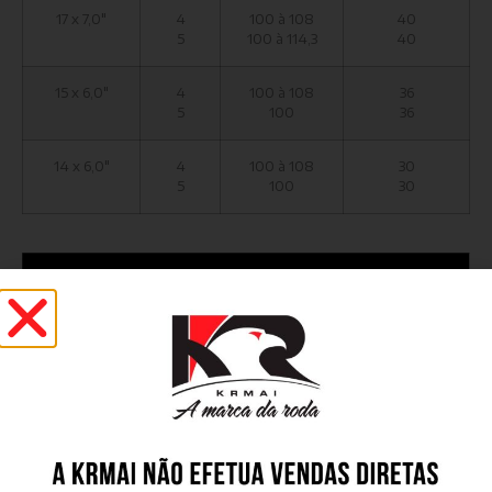
17 x 7,0"
4
100 à 108
40
5
100 à 114,3
40
15 x 6,0"
4
100 à 108
36
5
100
36
14 x 6,0"
4
100 à 108
30
5
100
30
ACABAMENTO PINTURA
GL - Gloss
HG - Hyper Gloss
SS - Silver Star