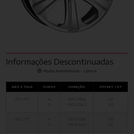
Informações Descontinuadas
-
Rodas Automotivas
Linha K
ARO X TALA
FUROS
FURAÇÃO
OFFSET / ET
20 x 7,5"
4
100 à 108
40
5
100 à 114,3
40
18 x 7,0"
4
100 à 108
40
5
100 à 114,3
40