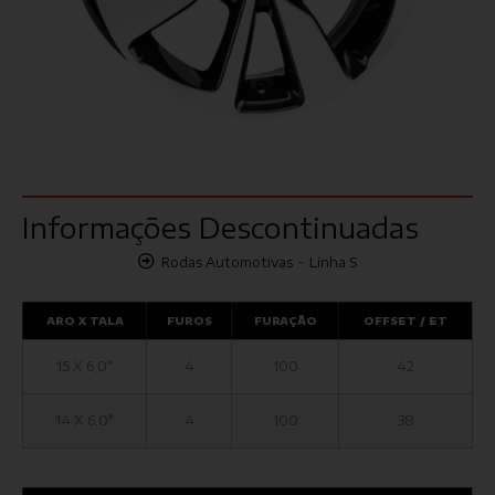
Informações Descontinuadas
-
Rodas Automotivas
Linha S
ARO X TALA
FUROS
FURAÇÃO
OFFSET / ET
15 X 6,0"
4
100
42
14 X 6,0"
4
100
38