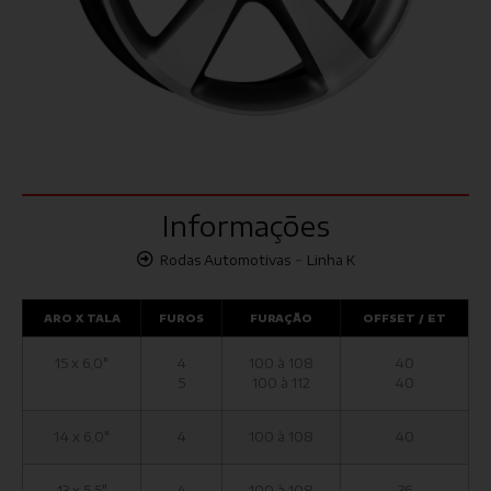
Informações
-
Rodas Automotivas
Linha K
ARO X TALA
FUROS
FURAÇÃO
OFFSET / ET
15 x 6,0"
4
100 à 108
40
5
100 à 112
40
14 x 6,0"
4
100 à 108
40
13 x 5,5"
4
100 à 108
36