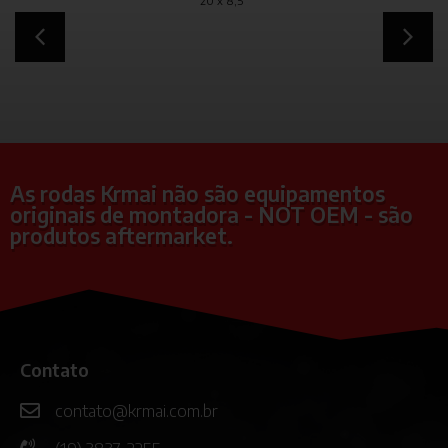
20 x 8,5"
As rodas Krmai não são equipamentos
originais de montadora - NOT OEM - são
produtos aftermarket.
Contato
contato@krmai.com.br