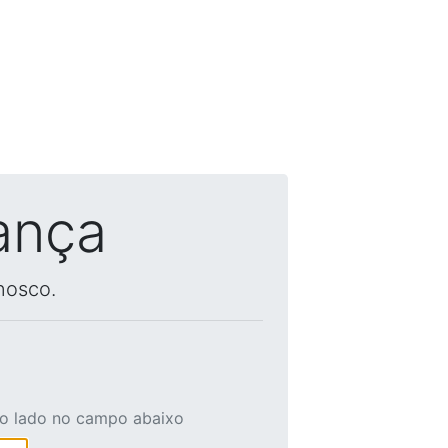
ança
nosco.
ao lado no campo abaixo