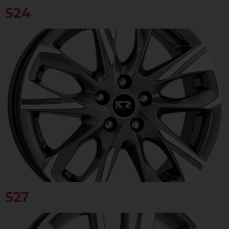
S24
S27