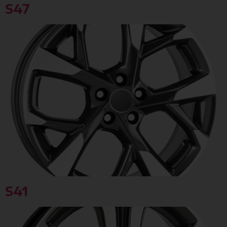
S47
S41