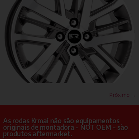
Próximo
→
As rodas Krmai não são equipamentos
originais de montadora - NOT OEM - são
produtos aftermarket.