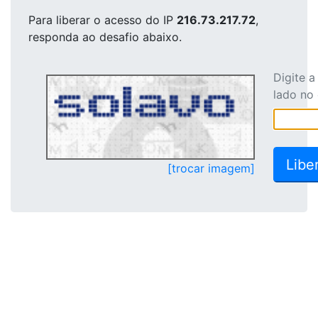
Para liberar o acesso
do IP
216.73.217.72
,
responda ao desafio abaixo.
Digite 
lado no
[trocar imagem]