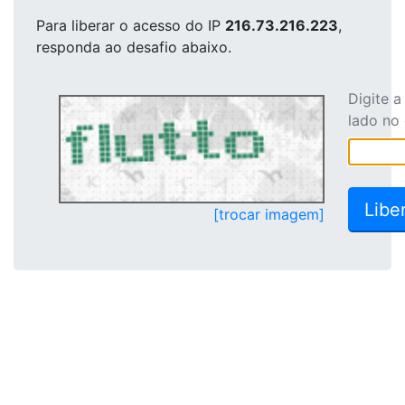
Para liberar o acesso
do IP
216.73.216.223
,
responda ao desafio abaixo.
Digite 
lado no
[trocar imagem]