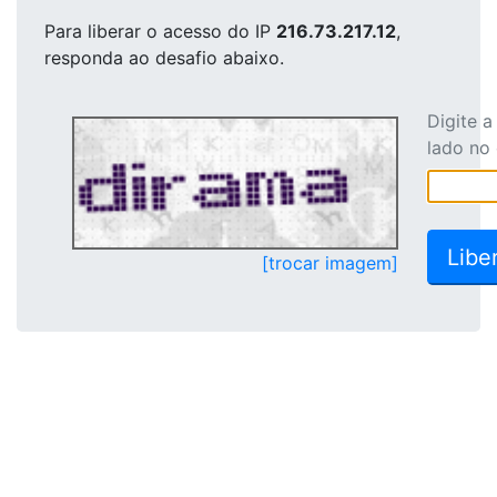
Para liberar o acesso
do IP
216.73.217.12
,
responda ao desafio abaixo.
Digite 
lado no
[trocar imagem]