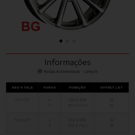
Informações
-
Rodas Automotivas
Linha K
ARO X TALA
FUROS
FURAÇÃO
OFFSET / ET
17 X 7,0"
4
100 à 108
32
5
100 à 114,3
32
15 X 6,0"
4
100 à 108
32
5
100 à 114,3
32