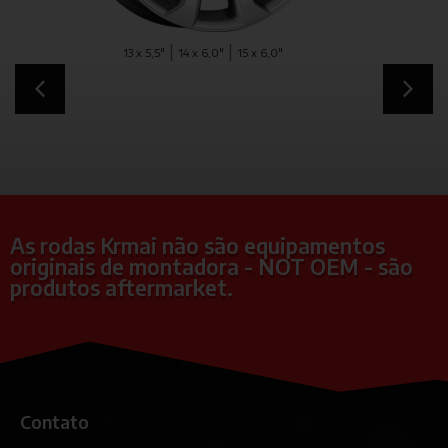
|
16 x 6,0"
17 x 7,0"
As rodas Krmai não são equipamentos
originais de montadora - NOT OEM - são
produtos aftermarket.
Contato