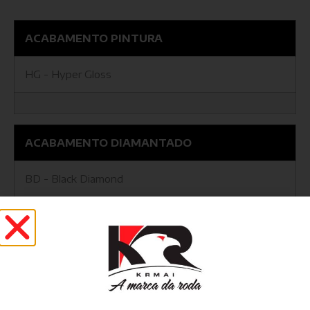
ACABAMENTO PINTURA
HG - Hyper Gloss
ACABAMENTO DIAMANTADO
BD - Black Diamond
BG - Black Gloss
GD - Graphite Diamond
GFD - Graphite Fosco Diamond