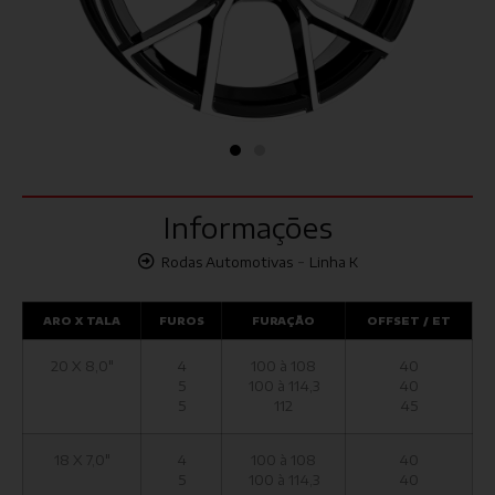
Informações
-
Rodas Automotivas
Linha K
ARO X TALA
FUROS
FURAÇÃO
OFFSET / ET
20 X 8,0"
4
100 à 108
40
5
100 à 114,3
40
5
112
45
18 X 7,0"
4
100 à 108
40
5
100 à 114,3
40