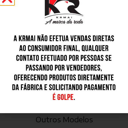
BD - Black Diamond
GD - Graphite Diamond
HD - Hyper Diamond
BFD - Black Fosco Diamond
GFD - Graphite Fosco Diamond
Outros Modelos