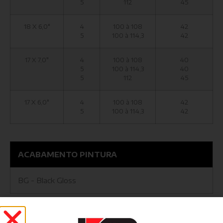
5
112
45
18 X 6,0"
4
100 à 108
42
5
100 à 114,3
42
17 X 7,0"
4
100 à 108
40
5
100 à 114,3
40
5
112
45
17 X 6,0"
4
100 à 108
42
5
100 à 114,3
42
ACABAMENTO PINTURA
BG - Black Gloss
ACABAMENTO DIAMANTADO