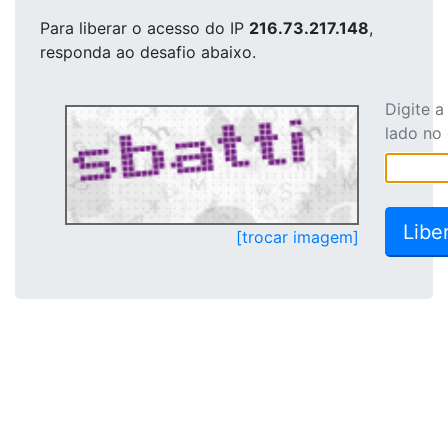
Para liberar o acesso
do IP
216.73.217.148
,
responda ao desafio abaixo.
Digite 
lado no
[trocar imagem]