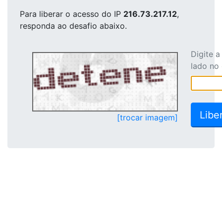
Para liberar o acesso
do IP
216.73.217.12
,
responda ao desafio abaixo.
Digite 
lado no
[trocar imagem]