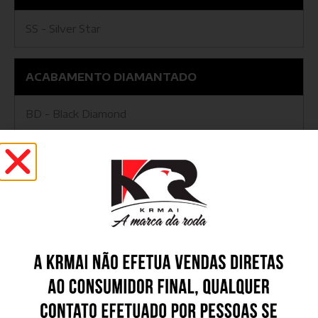
SS - Silver Star
ACABAMENTO DIAMANTADO
BD - Black Diamond
BG - Black Gloss
GD - Graphite Diamond
Outros Modelos