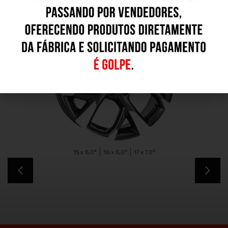
S47
|
|
15 x 6,0"
16 x 6,0"
17 x 7,0"