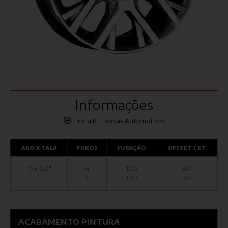
Informações
-
Linha R
Rodas Automotivas
ARO X TALA
FUROS
FURAÇÃO
OFFSET / ET
15 x 6,0"
4
100
40
5
100
40
ACABAMENTO PINTURA