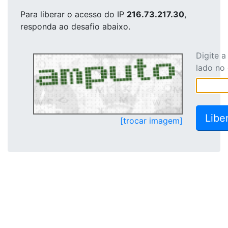
Para liberar o acesso
do IP
216.73.217.30
,
responda ao desafio abaixo.
Digite 
lado no
[trocar imagem]