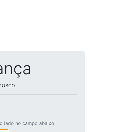
ança
nosco.
ao lado no campo abaixo