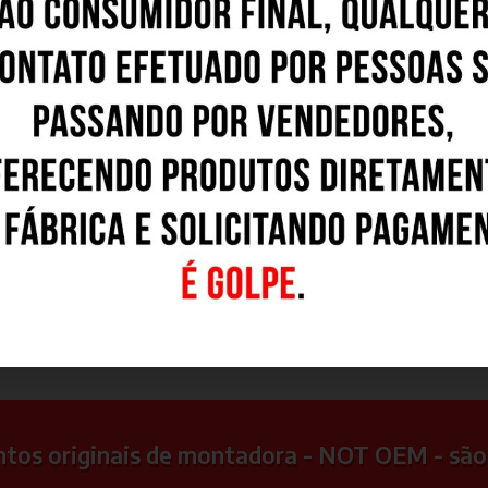
S60
|
|
|
|
|
,0"
18 x 7,0"
20 x 8,5"
22 x 9,0"
15 x 6,0"
16 x 6,0"
17 x 7,0
ntos originais de montadora - NOT OEM - são