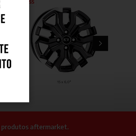
S55
"
15 x 6,0"
 produtos aftermarket.