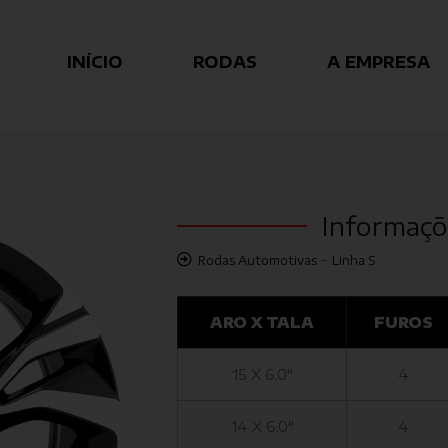
INÍCIO
RODAS
A EMPRESA
Informaçõ
-
Rodas Automotivas
Linha S
ARO X TALA
FUROS
15 X 6,0"
4
14 X 6,0"
4