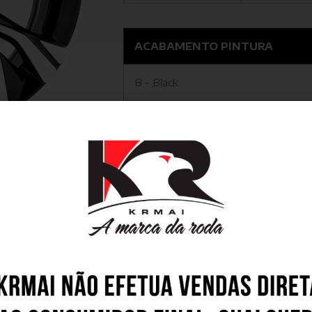
ACABAMENTO PINTURA
B - Black
HG - Hyper Gloss
s