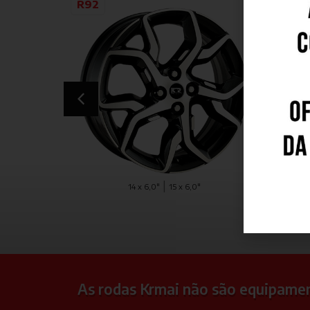
R92
R79
|
14 x 6,0"
15 x 6,0"
16 x 7
As rodas Krmai não são equipame